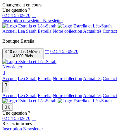
Chargement en cours
Une question ?
02 54 55 09 70
""
Inscription newsletter
Newsletter
Accueil
Lea Sarah
Estrella
Notre collection
Actualités
Contact
Boutique Estrella
""
02 54 55 09 70
8-10 rue des Orfèvres
41000 Blois
Newsletter

Accueil
Lea Sarah
Estrella
Notre collection
Actualités
Contact

Accueil
Lea Sarah
Estrella
Notre collection
Actualités
Contact


Une question ?
02 54 55 09 70
""
Restez informés
Inscription Newsletter